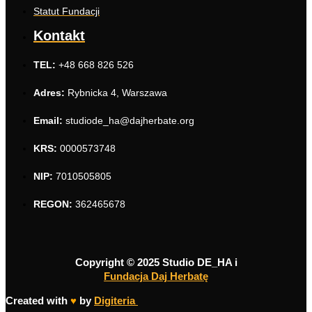
Statut Fundacji
Kontakt
TEL:
+48 668 826 526
Adres:
Rybnicka 4, Warszawa
Email:
studiode_ha@dajherbate.org
KRS:
0000573748
NIP:
7010505805
REGON:
362465678
Copyright © 2025 Studio DE_HA i
Fundacja Daj Herbatę
Created with
♥
by
Digiteria